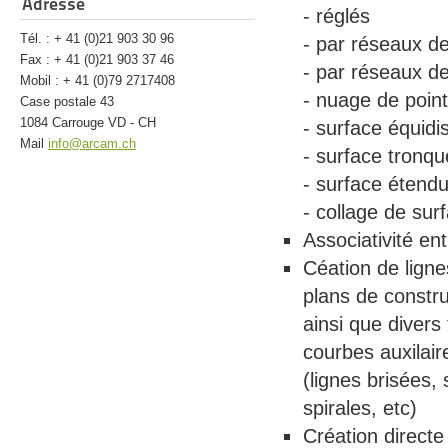
Adresse
- réglés
Tél. : + 41 (0)21 903 30 96
- par réseaux d
Fax : + 41 (0)21 903 37 46
- par réseaux de
Mobil : + 41 (0)79 2717408
- nuage de poin
Case postale 43
1084 Carrouge VD - CH
- surface équidi
Mail
info@arcam.ch
- surface tronq
- surface étend
- collage de sur
Associativité en
Céation de ligne
plans de constru
ainsi que divers
courbes auxilai
(lignes brisées, 
spirales, etc)
Création directe