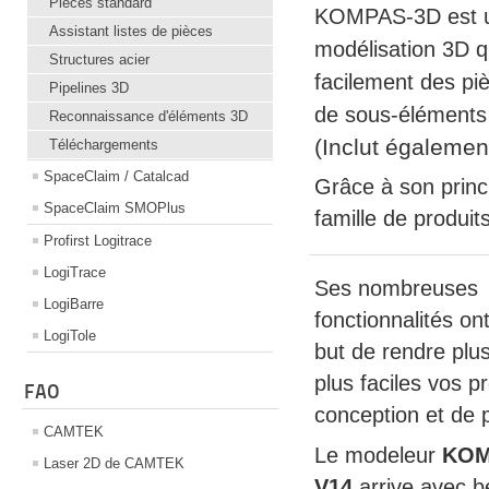
Pièces standard
KOMPAS-3D est un
Assistant listes de pièces
modélisation 3D q
Structures acier
facilement des pi
Pipelines 3D
de sous-éléments 
Reconnaissance d'éléments 3D
(Inclut égaleme
Téléchargements
SpaceClaim / Catalcad
Grâce à son princ
SpaceClaim SMOPlus
famille de produit
Profirst Logitrace
LogiTrace
Ses nombreuses
LogiBarre
fonctionnalités on
LogiTole
but de rendre plus
plus faciles vos 
FAO
conception et de 
CAMTEK
Le modeleur
KOM
Laser 2D de CAMTEK
V14
arrive avec 